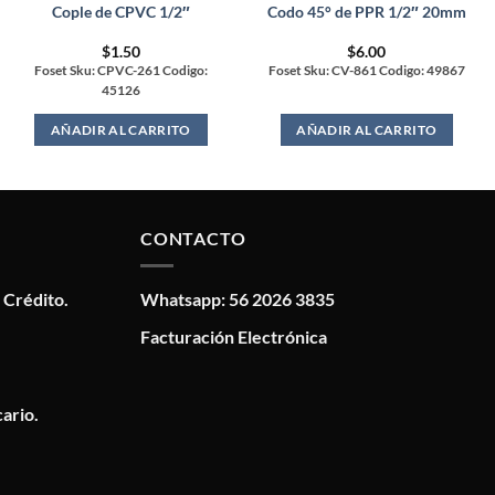
Cople de CPVC 1/2″
Codo 45° de PPR 1/2″ 20mm
$
1.50
$
6.00
Foset Sku: CPVC-261 Codigo:
Foset Sku: CV-861 Codigo: 49867
45126
AÑADIR AL CARRITO
AÑADIR AL CARRITO
CONTACTO
 Crédito.
Whatsapp: 56 2026 3835
Facturación Electrónica
ario.