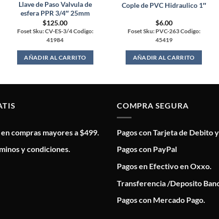
Llave de Paso Valvula de
Cople de PVC Hidraulico 1″
esfera PPR 3/4″ 25mm
$
125.00
$
6.00
Foset Sku: CV-ES-3/4 Codigo:
Foset Sku: PVC-263 Codigo:
41984
45419
AÑADIR AL CARRITO
AÑADIR AL CARRITO
ATIS
COMPRA SEGURA
s en compras mayores a $499.
Pagos con Tarjeta de Debito y
minos y condiciones.
Pagos con PayPal
Pagos en Efectivo en Oxxo.
Transferencia /Deposito Banc
Pagos con Mercado Pago.