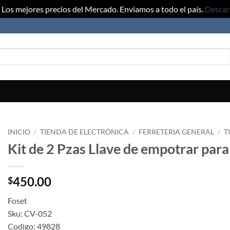
Los mejores precios del Mercado. Enviamos a todo el país.
Descar
INICIO
/
TIENDA DE ELECTRÓNICA
/
FERRETERIA GENERAL
/
T
Kit de 2 Pzas Llave de empotrar par
450.00
$
Foset
Sku: CV-052
Codigo: 49828