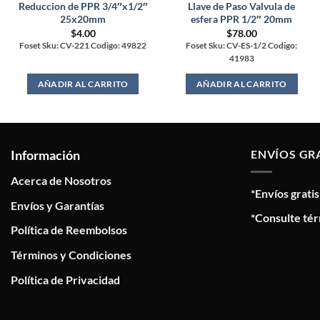
Reduccion de PPR 3/4″x1/2″
Llave de Paso Valvula de
25x20mm
esfera PPR 1/2″ 20mm
$
4.00
$
78.00
Foset Sku: CV-221 Codigo: 49822
Foset Sku: CV-ES-1/2 Codigo:
41983
AÑADIR AL CARRITO
AÑADIR AL CARRITO
Información
ENVÍOS GR
Acerca de Nosotros
*Envíos grati
Envíos y Garantías
*Consulte tér
Política de Reembolsos
Términos y Condiciones
Política de Privacidad