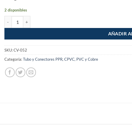
2 disponibles
Kit de 2 Pzas Llave de empotrar para regadera de PPR cantidad
AÑADIR A
SKU:
CV-052
Categoría:
Tubo y Conectores PPR, CPVC, PVC y Cobre