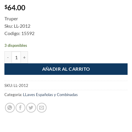
64.00
$
Truper
Sku: LL-2012
Codigo: 15592
3 disponibles
Llave combinada Extralarga de 3/8" Truper cantidad
AÑADIR AL CARRITO
SKU:
LL-2012
Categoría:
LLaves Españolas y Combinadas