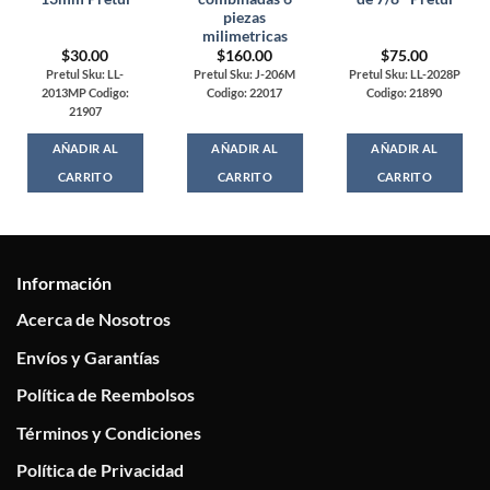
piezas
milimetricas
$
30.00
$
160.00
$
75.00
Pretul Sku: LL-
Pretul Sku: J-206M
Pretul Sku: LL-2028P
2013MP Codigo:
Codigo: 22017
Codigo: 21890
21907
AÑADIR AL
AÑADIR AL
AÑADIR AL
CARRITO
CARRITO
CARRITO
Información
Acerca de Nosotros
Envíos y Garantías
Política de Reembolsos
Términos y Condiciones
Política de Privacidad