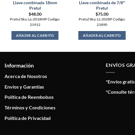
Llave combinada 18mm
Llave combinada de 7/8″
Pretul
Pretul
$
48.00
$
75.00
Pretul Sku: LL-2018MP Codigo:
Pretul Sku: LL-2028P Codigo:
21912
21890
AÑADIR AL CARRITO
AÑADIR AL CARRITO
Información
ENVÍOS GR
Acerca de Nosotros
*Envíos grati
Envíos y Garantías
*Consulte tér
Política de Reembolsos
Términos y Condiciones
Política de Privacidad