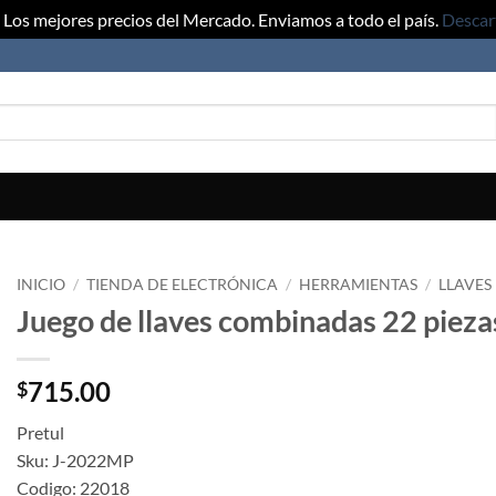
Los mejores precios del Mercado. Enviamos a todo el país.
Descar
INICIO
/
TIENDA DE ELECTRÓNICA
/
HERRAMIENTAS
/
LLAVES
Juego de llaves combinadas 22 pieza
715.00
$
Pretul
Sku: J-2022MP
Codigo: 22018