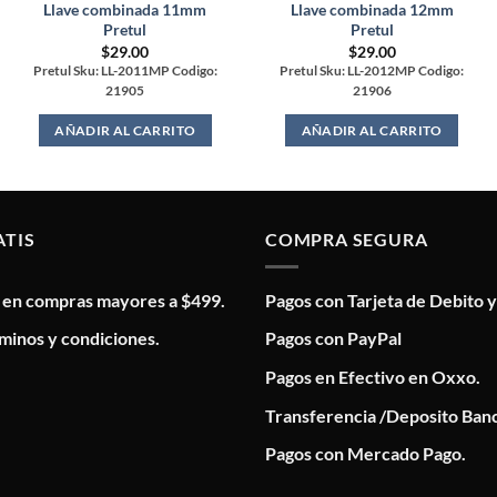
Llave combinada 11mm
Llave combinada 12mm
Pretul
Pretul
$
29.00
$
29.00
Pretul Sku: LL-2011MP Codigo:
Pretul Sku: LL-2012MP Codigo:
21905
21906
AÑADIR AL CARRITO
AÑADIR AL CARRITO
ATIS
COMPRA SEGURA
s en compras mayores a $499.
Pagos con Tarjeta de Debito y
minos y condiciones.
Pagos con PayPal
Pagos en Efectivo en Oxxo.
Transferencia /Deposito Banc
Pagos con Mercado Pago.