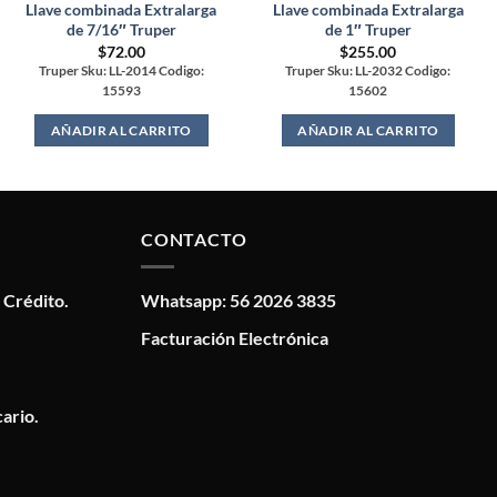
Llave combinada Extralarga
Llave combinada Extralarga
de 7/16″ Truper
de 1″ Truper
$
72.00
$
255.00
Truper Sku: LL-2014 Codigo:
Truper Sku: LL-2032 Codigo:
15593
15602
AÑADIR AL CARRITO
AÑADIR AL CARRITO
CONTACTO
 Crédito.
Whatsapp: 56 2026 3835
Facturación Electrónica
ario.