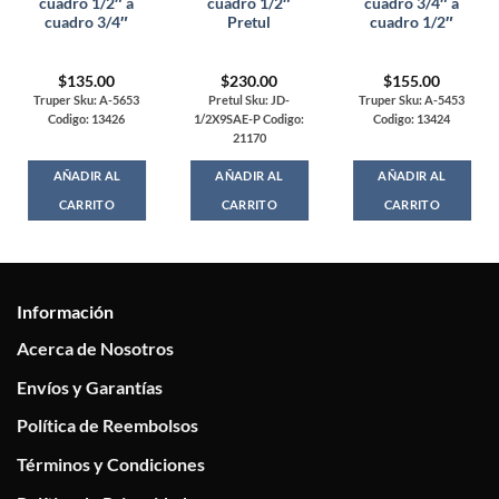
cuadro 1/2″ a
cuadro 1/2″
cuadro 3/4″ a
cuadro 3/4″
Pretul
cuadro 1/2″
$
135.00
$
230.00
$
155.00
Truper Sku: A-5653
Pretul Sku: JD-
Truper Sku: A-5453
Codigo: 13426
1/2X9SAE-P Codigo:
Codigo: 13424
21170
AÑADIR AL
AÑADIR AL
AÑADIR AL
CARRITO
CARRITO
CARRITO
Información
Acerca de Nosotros
Envíos y Garantías
Política de Reembolsos
Términos y Condiciones