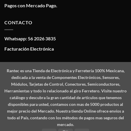
Pagos con Mercado Pago.
CONTACTO
Whatsapp: 56 2026 3835
Facturación Electrónica
Rantec
es una Tienda de Electrónica y Ferretería 100% Mexicana,
dedicada a la venta de Componentes Electrónicos, Sensores,
Módulos, Tarjetas de Control, Conectores, Semiconductores,
Herramientas y todo lo relacionado al giro Ferretero. Visite nuestro
catálogo y descubra la gran cantidad de artículos que tenemos
disponibles para usted, contamos con mas de 5000 productos al
mejor precio del Mercado. Nuestra tienda Online ofrece envíos a
todo el País, contando con los métodos de pagos mas seguros del
mercado.