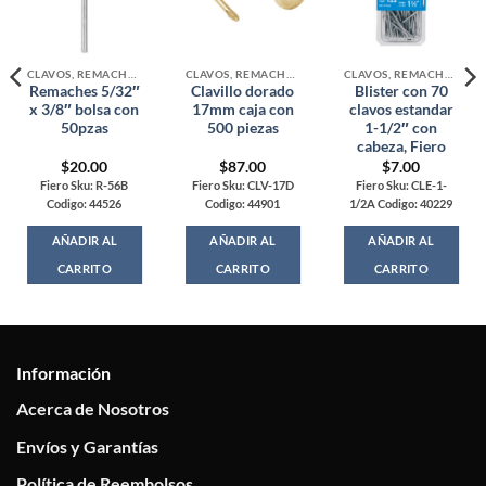
CLAVOS, REMACHES Y TACHUELAS
CLAVOS, REMACHES Y TACHUELAS
CLAVOS, REMACHES Y TACHUELAS
Remaches 5/32″
Clavillo dorado
Blister con 70
x 3/8″ bolsa con
17mm caja con
clavos estandar
50pzas
500 piezas
1-1/2″ con
cabeza, Fiero
$
20.00
$
87.00
$
7.00
Fiero Sku: R-56B
Fiero Sku: CLV-17D
Fiero Sku: CLE-1-
Codigo: 44526
Codigo: 44901
1/2A Codigo: 40229
AÑADIR AL
AÑADIR AL
AÑADIR AL
CARRITO
CARRITO
CARRITO
Información
Acerca de Nosotros
Envíos y Garantías
Política de Reembolsos