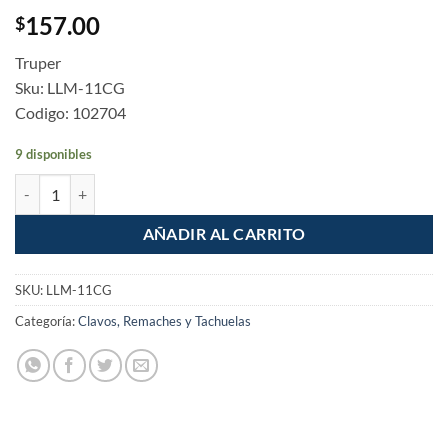
157.00
$
Truper
Sku: LLM-11CG
Codigo: 102704
9 disponibles
Llana 11" dentado cuadrado 1/2" de 10 remaches cantidad
AÑADIR AL CARRITO
SKU:
LLM-11CG
Categoría:
Clavos, Remaches y Tachuelas