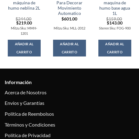
máquina de
Para Decorar
maquina de
humo neblina 2L
Movimiento
humo base agua
Automatico
1L
$
244.00
$
601.00
$
159.00
Original
Current
Original
Current
$
219.00
$
143.00
price
price
price
price
Mitzu Sku: MMH-
Mitzu Sku: MLL-2012
Steren Sku: FOG-900
was:
is:
was:
is:
1201
$244.00.
$219.00.
$159.00.
$143.00
AÑADIR AL
AÑADIR AL
AÑADIR AL
CARRITO
CARRITO
CARRITO
Información
Acerca de Nosotros
Envíos y Garantías
Política de Reembolsos
Términos y Condiciones
Política de Privacidad