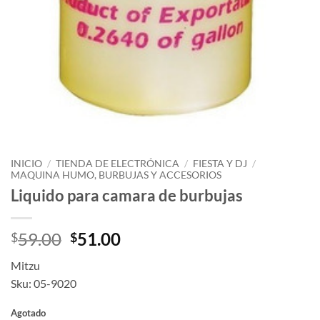
INICIO
/
TIENDA DE ELECTRÓNICA
/
FIESTA Y DJ
/
MAQUINA HUMO, BURBUJAS Y ACCESORIOS
Liquido para camara de burbujas
Original
Current
59.00
51.00
$
$
price
price
Mitzu
was:
is:
Sku: 05-9020
$59.00.
$51.00.
Agotado