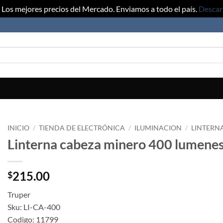
Los mejores precios del Mercado. Enviamos a todo el país.
Descar
INICIO
/
TIENDA DE ELECTRÓNICA
/
ILUMINACION
/
LINTERN
Linterna cabeza minero 400 lumene
215.00
$
Truper
Sku: LI-CA-400
Codigo: 11799