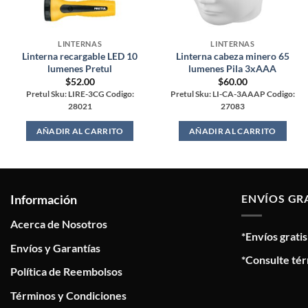
LINTERNAS
LINTERNAS
Linterna recargable LED 10
Linterna cabeza minero 65
lumenes Pretul
lumenes Pila 3xAAA
$
52.00
$
60.00
Pretul Sku: LIRE-3CG Codigo:
Pretul Sku: LI-CA-3AAAP Codigo:
28021
27083
AÑADIR AL CARRITO
AÑADIR AL CARRITO
Información
ENVÍOS GR
Acerca de Nosotros
*Envíos grati
Envíos y Garantías
*Consulte tér
Política de Reembolsos
Términos y Condiciones