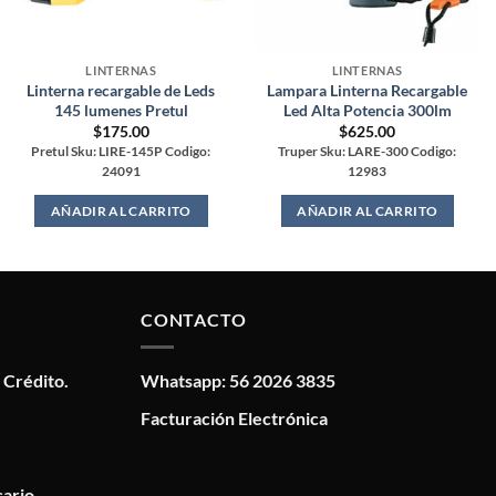
LINTERNAS
LINTERNAS
Linterna recargable de Leds
Lampara Linterna Recargable
145 lumenes Pretul
Led Alta Potencia 300lm
$
175.00
$
625.00
Pretul Sku: LIRE-145P Codigo:
Truper Sku: LARE-300 Codigo:
24091
12983
AÑADIR AL CARRITO
AÑADIR AL CARRITO
CONTACTO
 Crédito.
Whatsapp: 56 2026 3835
Facturación Electrónica
ario.