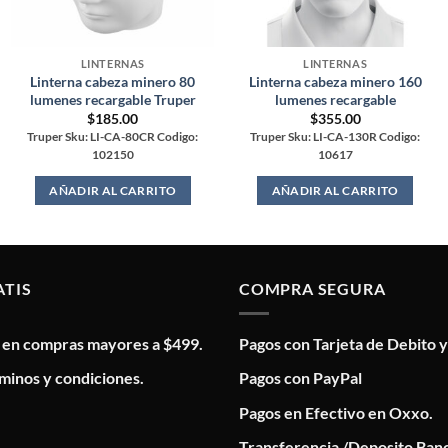
LINTERNAS
LINTERNAS
Linterna cabeza minero 80
Linterna cabeza minero 160
lumenes recargable Truper
lumenes recargable
$
185.00
$
355.00
Truper Sku: LI-CA-80CR Codigo:
Truper Sku: LI-CA-130R Codigo:
102150
10617
AÑADIR AL CARRITO
AÑADIR AL CARRITO
ATIS
COMPRA SEGURA
s en compras mayores a $499.
Pagos con Tarjeta de Debito y
minos y condiciones.
Pagos con PayPal
Pagos en Efectivo en Oxxo.
Transferencia /Deposito Banc