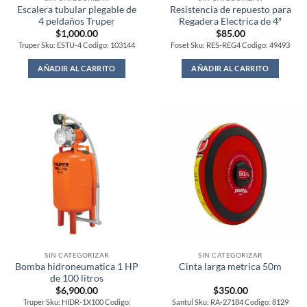
Escalera tubular plegable de
Resistencia de repuesto para
4 peldaños Truper
Regadera Electrica de 4″
$
1,000.00
$
85.00
Truper Sku: ESTU-4 Codigo: 103144
Foset Sku: RES-REG4 Codigo: 49493
AÑADIR AL CARRITO
AÑADIR AL CARRITO
SIN CATEGORIZAR
SIN CATEGORIZAR
Bomba hidroneumatica 1 HP
Cinta larga metrica 50m
de 100 litros
$
6,900.00
$
350.00
Truper Sku: HIDR-1X100 Codigo:
Santul Sku: RA-27184 Codigo: 8129