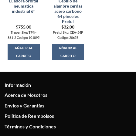
Lijadora orbital
Cepillo de
neumatica
alambre cerdas
industrial 6″
acero carbono
64 pinceles
Pretul
$
755.00
$
32.00
Truper Sku: TPN-
Pretul Sku: CEA-54P
861-2 Codigo: 101895
Codigo: 20653
AÑADIR AL
AÑADIR AL
CARRITO
CARRITO
Información
Acerca de Nosotros
Envíos y Garantías
Política de Reembolsos
Términos y Condiciones