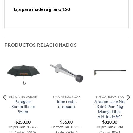
Lija para madera grano 120
PRODUCTOS RELACIONADOS
SIN CATEGORIZAR
SIN CATEGORIZAR
SIN CATEGORIZAR
Paraguas
Tope recto,
Azadon Lane No.
Sombrilla de
cromado
3 de 22cm 1kg
95cm
Mango Fibra
Vidrio de 54″
$
250.00
$
55.00
$
310.00
Truper Sku: PARAG-
Hermex Sku: TORE-3
Truper Sku: AL-3M
95 Codigo: 66074
Codigo: 43787
Codigo: 10621