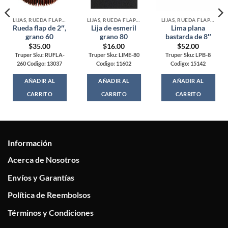
LIJAS, RUEDA FLAP Y LIMAS
LIJAS, RUEDA FLAP Y LIMAS
LIJAS, RUEDA FLAP Y LIMAS
Rueda flap de 2″,
Lija de esmeril
Lima plana
grano 60
grano 80
bastarda de 8″
$
35.00
$
16.00
$
52.00
Truper Sku: RUFLA-
Truper Sku: LIME-80
Truper Sku: LPB-8
260 Codigo: 13037
Codigo: 11602
Codigo: 15142
AÑADIR AL
AÑADIR AL
AÑADIR AL
CARRITO
CARRITO
CARRITO
Información
Acerca de Nosotros
Envíos y Garantías
Política de Reembolsos
Términos y Condiciones