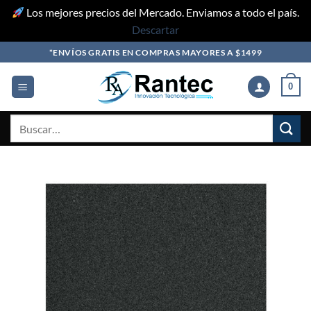
Los mejores precios del Mercado. Enviamos a todo el país.
Descartar
Skip
*ENVÍOS GRATIS EN COMPRAS MAYORES A $1499
to
content
0
Buscar
por: