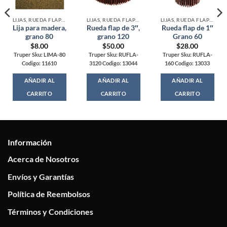
LIJAS, RUEDA FLAP Y LIMAS
LIJAS, RUEDA FLAP Y LIMAS
LIJAS, RUEDA FLAP Y LIMAS
Lija para madera,
Rueda flap de 3″,
Rueda flap de 1″
grano 80
grano 120
Grano 60
$
8.00
$
50.00
$
28.00
Truper Sku: LIMA-80
Truper Sku: RUFLA-
Truper Sku: RUFLA-
Codigo: 11610
3120 Codigo: 13044
160 Codigo: 13033
AÑADIR AL
AÑADIR AL
AÑADIR AL
CARRITO
CARRITO
CARRITO
Información
Acerca de Nosotros
Envíos y Garantías
Política de Reembolsos
Términos y Condiciones