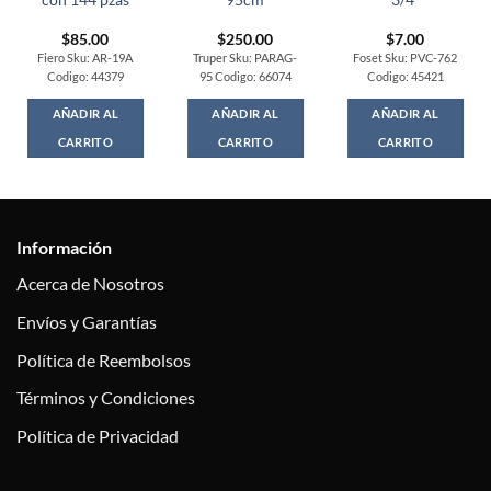
con 144 pzas
95cm
3/4″
$
85.00
$
250.00
$
7.00
Fiero Sku: AR-19A
Truper Sku: PARAG-
Foset Sku: PVC-762
Codigo: 44379
95 Codigo: 66074
Codigo: 45421
AÑADIR AL
AÑADIR AL
AÑADIR AL
CARRITO
CARRITO
CARRITO
Información
Acerca de Nosotros
Envíos y Garantías
Política de Reembolsos
Términos y Condiciones
Política de Privacidad