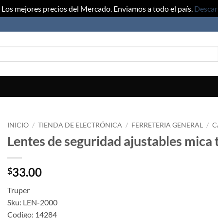
Los mejores precios del Mercado. Enviamos a todo el país.
Descar
INICIO
/
TIENDA DE ELECTRÓNICA
/
FERRETERIA GENERAL
/
C
Lentes de seguridad ajustables mica
33.00
$
Truper
Sku: LEN-2000
Codigo: 14284