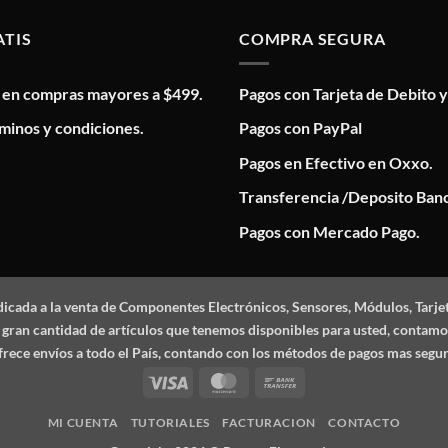
ATIS
COMPRA SEGURA
s en compras mayores a $499.
Pagos con Tarjeta de Debito y
minos y condiciones.
Pagos con PayPal
Pagos en Efectivo en Oxxo.
Transferencia /Deposito Banc
Pagos con Mercado Pago.
dicada a la venta de Componentes Electrónicos, Sensores, Módulos, Tarje
 la gran cantidad de artículos que tenemos disponibles para usted, conta
frece envíos a todo el País, contando con los métodos de pagos mas segu
Visa
MasterCard
Bank
Transfer
MI CUENTA
TUTORIALES
FACTURACION
CONTACTO