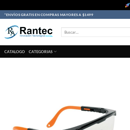
Skip
*ENVÍOS GRATIS EN COMPRAS MAYORES A $1499
to
content
Buscar
por:
CATALOGO
CATEGORIAS