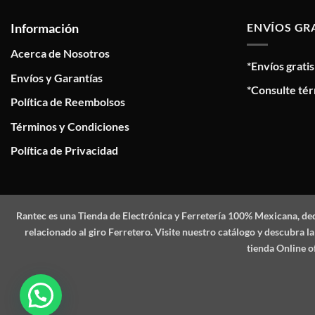
Información
ENVÍOS GR
Acerca de Nosotros
*Envíos grati
Envíos y Garantías
*Consulte tér
Política de Reembolsos
Términos y Condiciones
Política de Privacidad
Rantec
es una Tienda de Electrónica y Ferretería 100% Mexicana, de
relacionado al giro Ferretero. Visite nuestro catálogo y descubra
tienda Online o