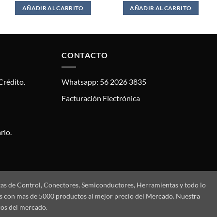
$39.00.
$35.00.
AÑADIR AL CARRITO
AÑADIR AL CARRITO
CONTACTO
Crédito.
Whatsapp: 56 2026 3835
Facturación Electrónica
rio.
tas de Control, Conectores, Semiconductores, Herramientas y todo lo
mos con mas de 5000 productos al mejor precio del Mercado. Nuestra
ros del mercado.