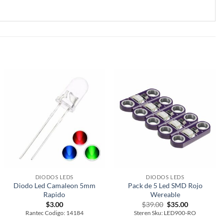
DIODOS LEDS
DIODOS LEDS
Diodo Led Camaleon 5mm
Pack de 5 Led SMD Rojo
Rapido
Wereable
Original
Current
$
3.00
$
39.00
$
35.00
price
price
Rantec Codigo: 14184
Steren Sku: LED900-RO
was:
is: