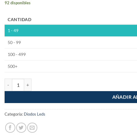
92 disponibles
CANTIDAD
1 - 49
50 - 99
100 - 499
500+
Led Difuso Encapsulado Niebla 5mm Azul cantidad
AÑADIR A
Categoría:
Diodos Leds