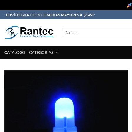
Skip
*ENVÍOS GRATIS EN COMPRAS MAYORES A $1499
to
content
Buscar
por:
CATALOGO
CATEGORIAS