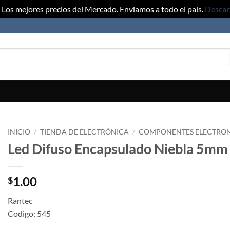
Los mejores precios del Mercado. Enviamos a todo el país.
Descar
INICIO
/
TIENDA DE ELECTRÓNICA
/
COMPONENTES ELECTRO
Led Difuso Encapsulado Niebla 5mm
1.00
$
Rantec
Codigo: 545