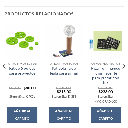
PRODUCTOS RELACIONADOS
OTROS PROYECTOS
OTROS PROYECTOS
OTROS PROYECTOS
Kit de 6 poleas
Kit bobina de
Pizarrón mágico
para proyectos
Tesla para armar
luminiscente
para pintar con
luz
Original
Current
$
89.00
$
80.00
$
239.00
$
259.00
price
price
Original
Current
Original
Current
$
215.00
$
233.00
was:
is:
price
price
price
price
Steren Sku: K-POL
Steren Sku: K-355
Steren Sku:
$89.00.
$80.00.
was:
is:
was:
is:
MAGICPAD-100
$239.00.
$215.00.
$259.00.
$233.00
AÑADIR AL
AÑADIR AL
AÑADIR AL
CARRITO
CARRITO
CARRITO