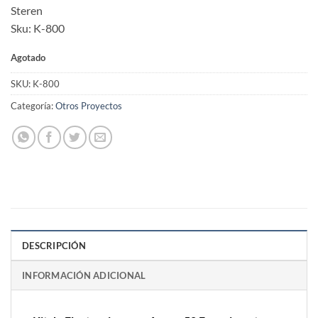
price
price
Steren
was:
is:
Sku: K-800
$699.00.
$629.00.
Agotado
SKU:
K-800
Categoría:
Otros Proyectos
DESCRIPCIÓN
INFORMACIÓN ADICIONAL