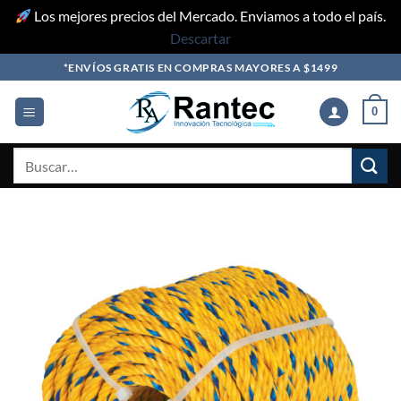
Los mejores precios del Mercado. Enviamos a todo el país.
Descartar
Skip
*ENVÍOS GRATIS EN COMPRAS MAYORES A $1499
to
content
0
Buscar
por: