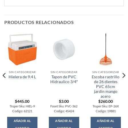
PRODUCTOS RELACIONADOS
SIN CATEGORIZAR
SIN CATEGORIZAR
SIN CATEGORIZAR
Tapon de PVC
Escoba rastrillo
Hielera de 9.4 L
Hidraulico 3/4″
de 26 dientes
PVC 65cm
jardin mango
acero
$
445.00
$
3.00
$
260.00
Truper Sku: HIEL-9
Foset Sku: PVC-362
Truper Sku: EP-26X
Codigo: 62121
Codigo: 45424
Codigo: 19881
AÑADIR AL
AÑADIR AL
AÑADIR AL