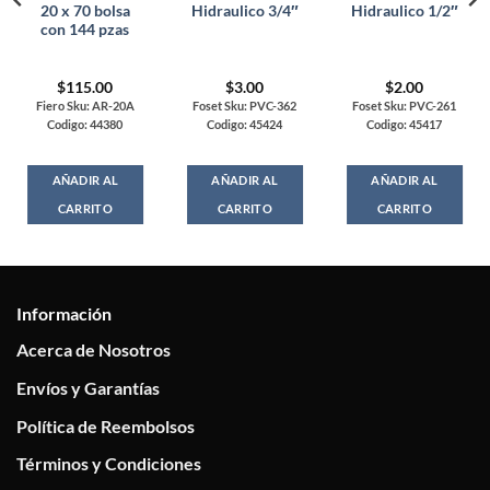
20 x 70 bolsa
Hidraulico 3/4″
Hidraulico 1/2″
con 144 pzas
$
115.00
$
3.00
$
2.00
Fiero Sku: AR-20A
Foset Sku: PVC-362
Foset Sku: PVC-261
Codigo: 44380
Codigo: 45424
Codigo: 45417
AÑADIR AL
AÑADIR AL
AÑADIR AL
CARRITO
CARRITO
CARRITO
Información
Acerca de Nosotros
Envíos y Garantías
Política de Reembolsos
Términos y Condiciones