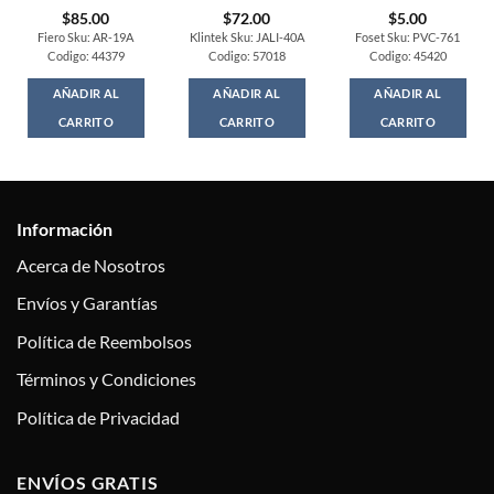
$
85.00
$
72.00
$
5.00
Fiero Sku: AR-19A
Klintek Sku: JALI-40A
Foset Sku: PVC-761
Codigo: 44379
Codigo: 57018
Codigo: 45420
AÑADIR AL
AÑADIR AL
AÑADIR AL
CARRITO
CARRITO
CARRITO
Información
Acerca de Nosotros
Envíos y Garantías
Política de Reembolsos
Términos y Condiciones
Política de Privacidad
ENVÍOS GRATIS