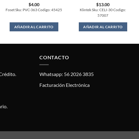
$
4.00
$
13.00
Foset Sku: PVC-363 Codigo: 45425
Klintek Sku: CELI-30 Codigo:
57007
AÑADIR AL CARRITO
AÑADIR AL CARRITO
CONTACTO
Crédito.
Whatsapp: 56 2026 3835
Facturación Electrónica
rio.