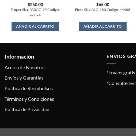
$
250.00
$
65.00
Truper Sku: PARAG-95 Codigo:
Fiero Sku: ALG-180 Codigo: 44468
66074
AÑADIR AL CARRITO
AÑADIR AL CARRITO
Información
ENVÍOS GR
Acerca de Nosotros
*Envíos grati
Envíos y Garantías
*Consulte tér
Política de Reembolsos
Términos y Condiciones
Política de Privacidad