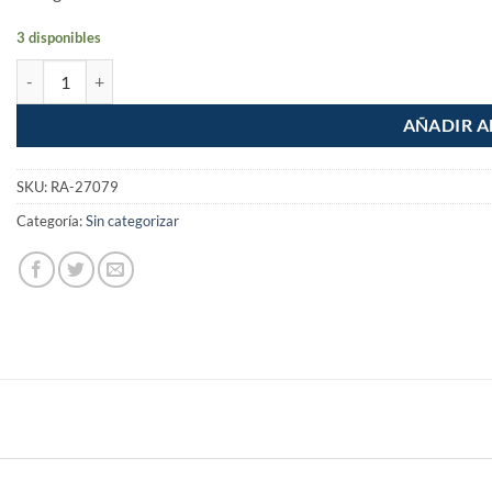
3 disponibles
Juego de 2 Piezas de Desarmador de golpe de 1/4" Plano y Cruz canti
AÑADIR A
SKU:
RA-27079
Categoría:
Sin categorizar