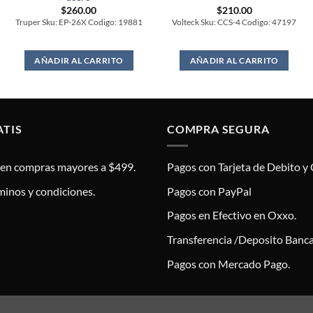
$
260.00
$
210.00
Truper Sku: EP-26X Codigo: 19881
Volteck Sku: CCS-4 Codigo: 47197
AÑADIR AL CARRITO
AÑADIR AL CARRITO
ATIS
COMPRA SEGURA
s en compras mayores a $499.
Pagos con Tarjeta de Debito y 
minos y condiciones.
Pagos con PayPal
Pagos en Efectivo en Oxxo.
Transferencia /Deposito Banca
Pagos con Mercado Pago.