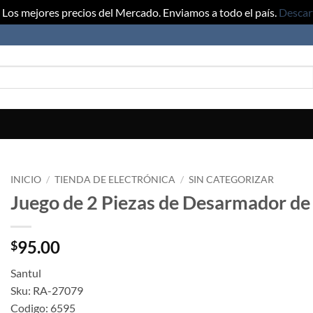
Los mejores precios del Mercado. Enviamos a todo el país.
Descar
INICIO
/
TIENDA DE ELECTRÓNICA
/
SIN CATEGORIZAR
Juego de 2 Piezas de Desarmador de 
95.00
$
Santul
Sku: RA-27079
Codigo: 6595