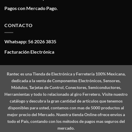
Pagos con Mercado Pago.
CONTACTO
Whatsapp: 56 2026 3835
Facturación Electrónica
Rantec
es una Tienda de Electrónica y Ferretería 100% Mexicana,
dedicada a la venta de Componentes Electrónicos, Sensores,
Módulos, Tarjetas de Control, Conectores, Semiconductores,
Herramientas y todo lo relacionado al giro Ferretero. Visite nuestro
catálogo y descubra la gran cantidad de artículos que tenemos
disponibles para usted, contamos con mas de 5000 productos al
mejor precio del Mercado. Nuestra tienda Online ofrece envíos a
todo el País, contando con los métodos de pagos mas seguros del
mercado.