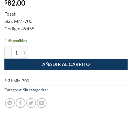
82.00
$
Foset
Sku: MM-700
Codigo: 49455
4 disponibles
Juego 2 manerales Lavabo Fregadero Palanca Basic cantidad
AÑADIR AL CARRITO
SKU:
MM-700
Categoría:
Sin categorizar