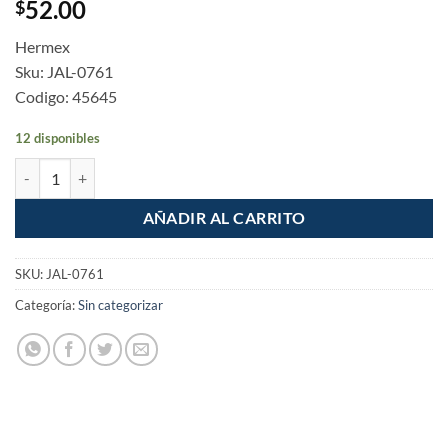
52.00
$
Hermex
Sku: JAL-0761
Codigo: 45645
12 disponibles
Jaladera Negro Mate estilo Moderno de 128mm cantidad
AÑADIR AL CARRITO
SKU:
JAL-0761
Categoría:
Sin categorizar