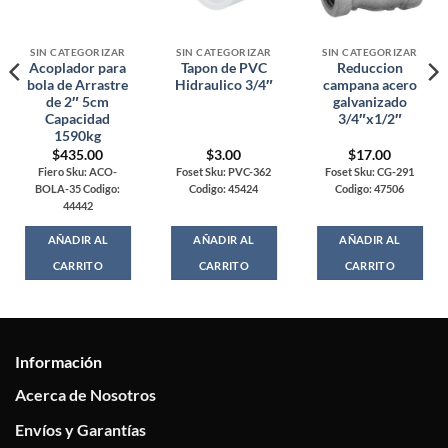
SIN CATEGORIZAR
SIN CATEGORIZAR
SIN CATEGORIZAR
Acoplador para
Tapon de PVC
Reduccion
bola de Arrastre
Hidraulico 3/4″
campana acero
de 2″ 5cm
galvanizado
Capacidad
3/4″x1/2″
1590kg
$
435.00
$
3.00
$
17.00
Fiero Sku: ACO-
Foset Sku: PVC-362
Foset Sku: CG-291
BOLA-35 Codigo:
Codigo: 45424
Codigo: 47506
44442
AÑADIR AL
AÑADIR AL
AÑADIR AL
CARRITO
CARRITO
CARRITO
Información
Acerca de Nosotros
Envíos y Garantías