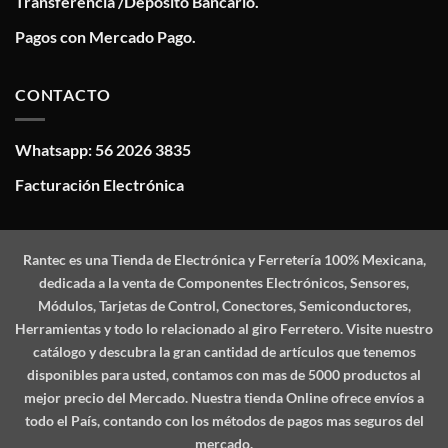
Transferencia /Deposito Bancario.
Pagos con Mercado Pago.
CONTACTO
Whatsapp: 56 2026 3835
Facturación Electrónica
Rantec
es una Tienda de Electrónica y Ferretería 100% Mexicana,
dedicada a la venta de Componentes Electrónicos, Sensores,
Módulos, Tarjetas de Control, Conectores, Semiconductores,
Herramientas y todo lo relacionado al giro Ferretero. Visite nuestro
catálogo y descubra la gran cantidad de artículos que tenemos
disponibles para usted, contamos con mas de 5000 productos al
mejor precio del Mercado. Nuestra tienda Online ofrece envíos a
todo el País, contando con los métodos de pagos mas seguros del
mercado.