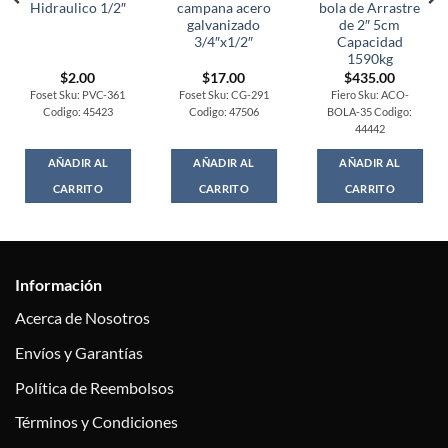
Hidraulico 1/2″
campana acero
bola de Arrastre
galvanizado
de 2″ 5cm
3/4″x1/2″
Capacidad
1590kg
$
2.00
$
17.00
$
435.00
Foset Sku: PVC-361
Foset Sku: CG-291
Fiero Sku: ACO-
Codigo: 45423
Codigo: 47506
BOLA-35 Codigo:
44442
AÑADIR AL
AÑADIR AL
AÑADIR AL
CARRITO
CARRITO
CARRITO
Información
Acerca de Nosotros
Envíos y Garantías
Política de Reembolsos
Términos y Condiciones