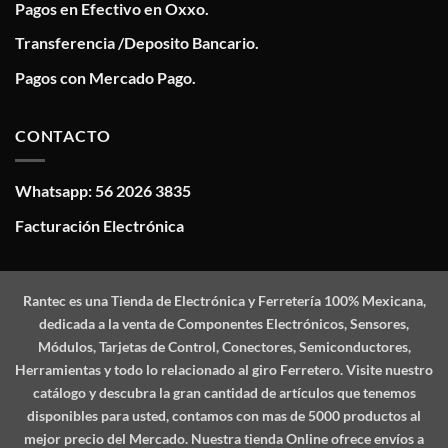
Pagos en Efectivo en Oxxo.
Transferencia /Deposito Bancario.
Pagos con Mercado Pago.
CONTACTO
Whatsapp: 56 2026 3835
Facturación Electrónica
Rantec
es una Tienda de Electrónica y Ferretería 100% Mexicana,
dedicada a la venta de Componentes Electrónicos, Sensores,
Módulos, Tarjetas de Control, Conectores, Semiconductores,
Herramientas y todo lo relacionado al giro Ferretero. Visite nuestro
catálogo y descubra la gran cantidad de artículos que tenemos
disponibles para usted, contamos con mas de 5000 productos al
mejor precio del Mercado. Nuestra tienda Online ofrece envíos a