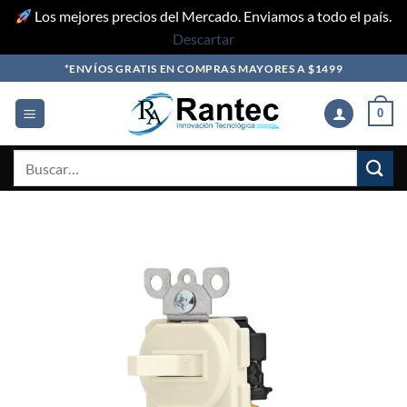
Los mejores precios del Mercado. Enviamos a todo el país.
Descartar
Skip
*ENVÍOS GRATIS EN COMPRAS MAYORES A $1499
to
content
0
Buscar
por: