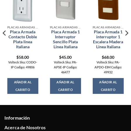
PLACAS ARMADAS CONTACTOS DE PARED
PLACAS ARMADAS CONTACTOS DE PARED
PLACAS ARMADAS CONTACTOS DE PARED
Placa Armada
Placa Armada 1
Placa Armada 1
Contacto Doble
Interruptor
interruptor 1
Plata linea
Sencillo Plata
Escalera Madera
Italiana
Linea Italiana
Linea Italiana
$
58.00
$
45.00
$
68.00
Volteck Sku: CODO-
Volteck Sku: PA-
Volteck Sku: PA-
IP Codigo: 49806
APSE-IP Codigo:
APDO-EIM Codigo:
46477
49932
AÑADIR AL
AÑADIR AL
AÑADIR AL
CARRITO
CARRITO
CARRITO
Información
Acerca de Nosotros