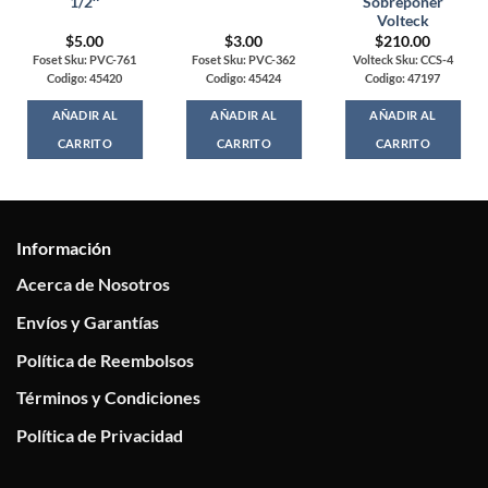
1/2″
Sobreponer
Volteck
$
5.00
$
3.00
$
210.00
Foset Sku: PVC-761
Foset Sku: PVC-362
Volteck Sku: CCS-4
Codigo: 45420
Codigo: 45424
Codigo: 47197
AÑADIR AL
AÑADIR AL
AÑADIR AL
CARRITO
CARRITO
CARRITO
Información
Acerca de Nosotros
Envíos y Garantías
Política de Reembolsos
Términos y Condiciones
Política de Privacidad