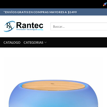
Skip
*ENVÍOS GRATIS EN COMPRAS MAYORES A $1499
to
content
Buscar
por:
CATALOGO
CATEGORIAS