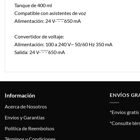
Tanque de 400 ml
Compatible con asistentes de voz
Alimentación: 24 V- ͞- ͞- 650 mA
Convertidor de voltaje:
Alimentación: 100 a 240 V~ 50/60 Hz 350 mA
Salida: 24 V- ͞- ͞- 650 mA
Información
ENVÍOS GR
Acerca de Nosotros
*Envíos grati
Envíos y Garantías
*Consulte tér
Política de Reembolsos
Términos y Condiciones