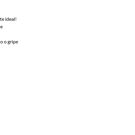
te ideal!
te
o o gripe