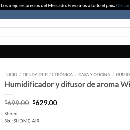
Los mejores precios del Mercado. Enviamos a todo el país.
Descar
INICIO
/
TIENDA DE ELECTRÓNICA
/
CASA Y OFICINA
/
HUMID
Humidificador y difusor de aroma W
Original
Current
699.00
629.00
$
$
price
price
Steren
was:
is:
Sku: SHOME-AIR
$699.00.
$629.00.