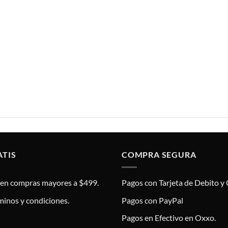
ATIS
COMPRA SEGURA
s en compras mayores a $499.
Pagos con Tarjeta de Debito y 
minos y condiciones.
Pagos con PayPal
Pagos en Efectivo en Oxxo.