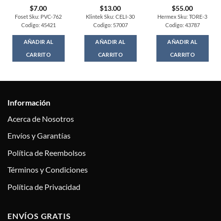
$
7.00
$
13.00
$
55.00
Foset Sku: PVC-762
Klintek Sku: CELI-30
Hermex Sku: TORE-3
Codigo: 45421
Codigo: 57007
Codigo: 43787
AÑADIR AL
AÑADIR AL
AÑADIR AL
CARRITO
CARRITO
CARRITO
Información
Acerca de Nosotros
Envíos y Garantías
Política de Reembolsos
Términos y Condiciones
Política de Privacidad
ENVÍOS GRATIS