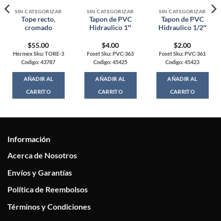
SIN CATEGORIZAR
SIN CATEGORIZAR
SIN CATEGORIZAR
Tope recto,
Tapon de PVC
Tapon de PVC
cromado
Hidraulico 1″
Hidraulico 1/2″
$
55.00
$
4.00
$
2.00
Hermex Sku: TORE-3
Foset Sku: PVC-363
Foset Sku: PVC-361
Codigo: 43787
Codigo: 45425
Codigo: 45423
AÑADIR AL
AÑADIR AL
AÑADIR AL
CARRITO
CARRITO
CARRITO
Información
Acerca de Nosotros
Envíos y Garantías
Política de Reembolsos
Términos y Condiciones