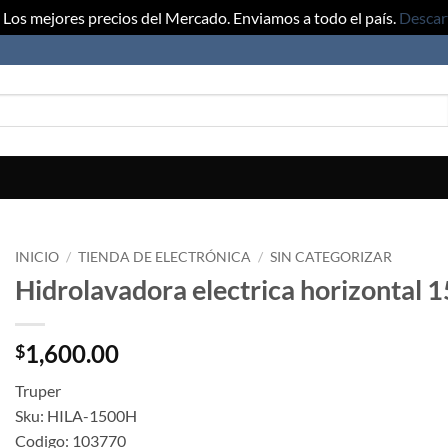
Los mejores precios del Mercado. Enviamos a todo el país.
Descar
INICIO
/
TIENDA DE ELECTRÓNICA
/
SIN CATEGORIZAR
Hidrolavadora electrica horizontal 1
1,600.00
$
Truper
Sku: HILA-1500H
Codigo: 103770