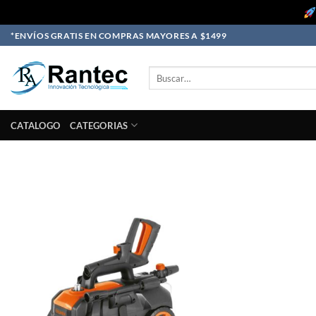
Skip
*ENVÍOS GRATIS EN COMPRAS MAYORES A $1499
to
content
Buscar
por:
CATALOGO
CATEGORIAS