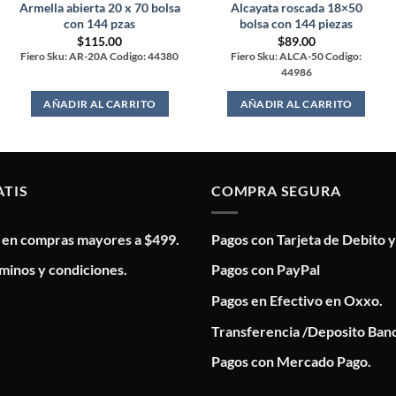
Armella abierta 20 x 70 bolsa
Alcayata roscada 18×50
con 144 pzas
bolsa con 144 piezas
$
115.00
$
89.00
Fiero Sku: AR-20A Codigo: 44380
Fiero Sku: ALCA-50 Codigo:
44986
AÑADIR AL CARRITO
AÑADIR AL CARRITO
ATIS
COMPRA SEGURA
s en compras mayores a $499.
Pagos con Tarjeta de Debito y
minos y condiciones.
Pagos con PayPal
Pagos en Efectivo en Oxxo.
Transferencia /Deposito Banc
Pagos con Mercado Pago.