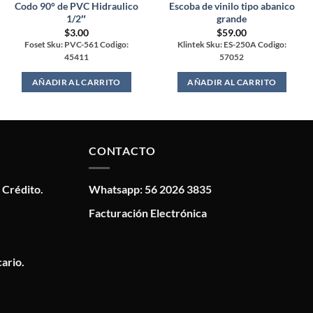
Codo 90° de PVC Hidraulico
Escoba de vinilo tipo abanico
1/2″
grande
$
3.00
$
59.00
Foset Sku: PVC-561 Codigo:
Klintek Sku: ES-250A Codigo:
45411
57052
AÑADIR AL CARRITO
AÑADIR AL CARRITO
CONTACTO
 Crédito.
Whatsapp: 56 2026 3835
Facturación Electrónica
ario.