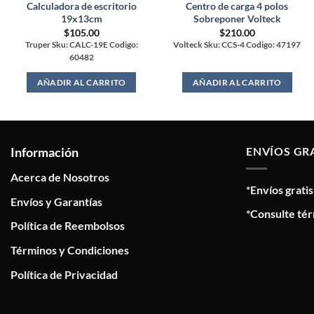
Calculadora de escritorio
Centro de carga 4 polos
19x13cm
Sobreponer Volteck
$
105.00
$
210.00
Truper Sku: CALC-19E Codigo:
Volteck Sku: CCS-4 Codigo: 47197
60482
AÑADIR AL CARRITO
AÑADIR AL CARRITO
Información
ENVÍOS GR
Acerca de Nosotros
*Envíos grati
Envíos y Garantías
*Consulte tér
Política de Reembolsos
Términos y Condiciones
Política de Privacidad