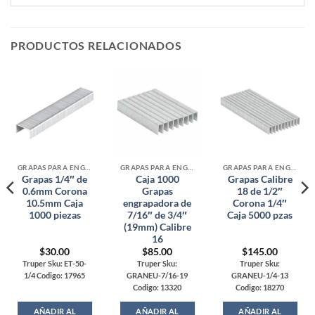
PRODUCTOS RELACIONADOS
GRAPAS PARA ENGRAPADORAS
GRAPAS PARA ENGRAPADORAS
GRAPAS PARA ENGRAPADORAS
Grapas 1/4″ de
Caja 1000
Grapas Calibre
0.6mm Corona
Grapas
18 de 1/2″
10.5mm Caja
engrapadora de
Corona 1/4″
1000 piezas
7/16″ de 3/4″
Caja 5000 pzas
(19mm) Calibre
16
$
30.00
$
85.00
$
145.00
Truper Sku: ET-50-
Truper Sku:
Truper Sku:
1/4 Codigo: 17965
GRANEU-7/16-19
GRANEU-1/4-13
Codigo: 13320
Codigo: 18270
AÑADIR AL
AÑADIR AL
AÑADIR AL