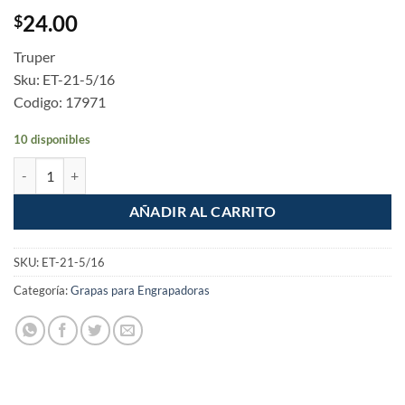
24.00
$
Truper
Sku: ET-21-5/16
Codigo: 17971
10 disponibles
Grapas 5/16" de 0.5mm Corona 11.4mm caja 1000 piezas cantidad
AÑADIR AL CARRITO
SKU:
ET-21-5/16
Categoría:
Grapas para Engrapadoras