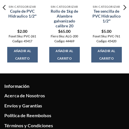
SIN CATEGORIZAR
SIN CATEGORIZAR
SIN CATEGORIZAR
Cople de PVC
Rollo de 1kg de
Tee sencilla de
Hidraulico 1/2″
Alambre
PVC Hidraulico
galvanizado
1/2″
calibre 20
$
2.00
$
65.00
$
5.00
Foset Sku: PVC-261
Fiero Sku: ALG-200
Foset Sku: PVC-761
Codigo: 45417
Codigo: 44469
Codigo: 45420
AÑADIR AL
AÑADIR AL
AÑADIR AL
CARRITO
CARRITO
CARRITO
Información
Acerca de Nosotros
Envíos y Garantías
Política de Reembolsos
Términos y Condiciones