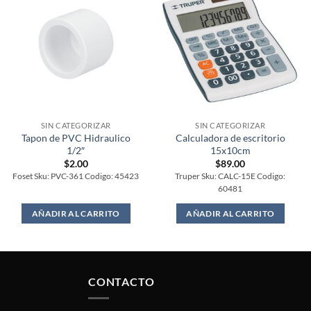
SIN CATEGORIZAR
SIN CATEGORIZAR
Tapon de PVC Hidraulico
Calculadora de escritorio
1/2″
15x10cm
$
2.00
$
89.00
Foset Sku: PVC-361 Codigo: 45423
Truper Sku: CALC-15E Codigo:
60481
AÑADIR AL CARRITO
AÑADIR AL CARRITO
CONTACTO