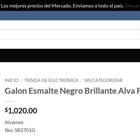
Los mejores precios del Mercado. Enviamos a todo el país.
Descar
INICIO
/
TIENDA DE ELECTRÓNICA
/
SIN CATEGORIZAR
Galon Esmalte Negro Brillante Alva 
1,020.00
$
Alvamex
Sku: SR2701G