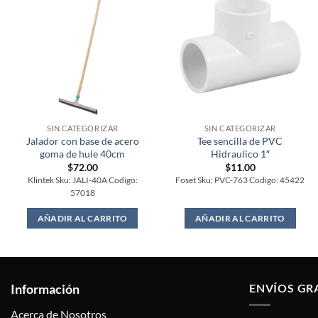
SIN CATEGORIZAR
SIN CATEGORIZAR
Jalador con base de acero
Tee sencilla de PVC
goma de hule 40cm
Hidraulico 1″
$
72.00
$
11.00
Klintek Sku: JALI-40A Codigo:
Foset Sku: PVC-763 Codigo: 45422
57018
AÑADIR AL CARRITO
AÑADIR AL CARRITO
Información
ENVÍOS GR
Acerca de Nosotros