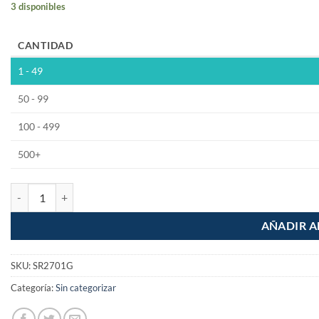
3 disponibles
CANTIDAD
1 - 49
50 - 99
100 - 499
500+
Galon Esmalte Negro Brillante Alva Fast 4L cantidad
AÑADIR A
SKU:
SR2701G
Categoría:
Sin categorizar