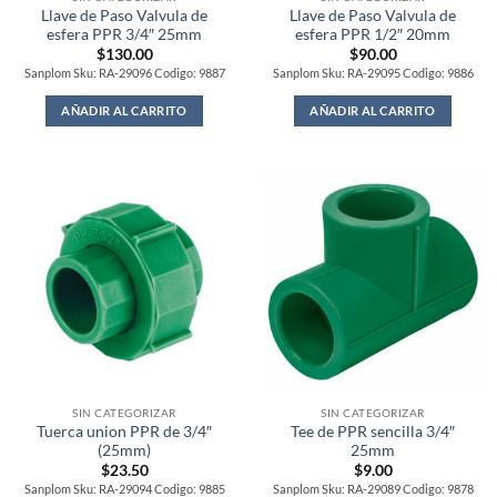
Llave de Paso Valvula de
Llave de Paso Valvula de
esfera PPR 3/4″ 25mm
esfera PPR 1/2″ 20mm
$
130.00
$
90.00
Sanplom Sku: RA-29096 Codigo: 9887
Sanplom Sku: RA-29095 Codigo: 9886
AÑADIR AL CARRITO
AÑADIR AL CARRITO
SIN CATEGORIZAR
SIN CATEGORIZAR
Tuerca union PPR de 3/4″
Tee de PPR sencilla 3/4″
(25mm)
25mm
$
23.50
$
9.00
Sanplom Sku: RA-29094 Codigo: 9885
Sanplom Sku: RA-29089 Codigo: 9878