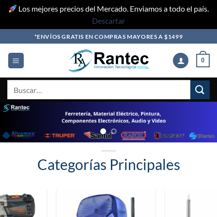
Los mejores precios del Mercado. Enviamos a todo el país.
Descartar
Skip
*ENVÍOS GRATIS EN COMPRAS MAYORES A $1499
to
content
0
Buscar
por:
Categorías Principales