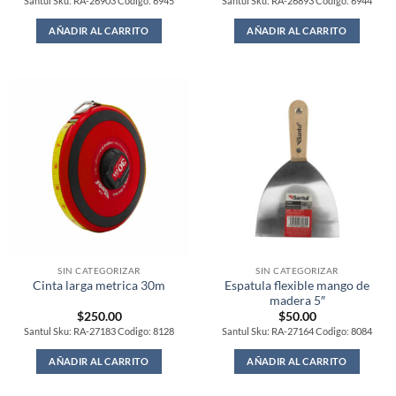
Santul Sku: RA-26903 Codigo: 6945
Santul Sku: RA-26893 Codigo: 6944
AÑADIR AL CARRITO
AÑADIR AL CARRITO
SIN CATEGORIZAR
SIN CATEGORIZAR
Espatula flexible mango de
Cinta larga metrica 30m
madera 5″
$
250.00
$
50.00
Santul Sku: RA-27183 Codigo: 8128
Santul Sku: RA-27164 Codigo: 8084
AÑADIR AL CARRITO
AÑADIR AL CARRITO