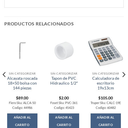
PRODUCTOS RELACIONADOS
SIN CATEGORIZAR
SIN CATEGORIZAR
SIN CATEGORIZAR
Alcayata roscada
Tapon de PVC
Calculadora de
18×50 bolsa con
Hidraulico 1/2″
escritorio
144 piezas
19x13cm
$
89.00
$
2.00
$
105.00
Fiero Sku: ALCA-50
Foset Sku: PVC-361
Truper Sku: CALC-19E
Codigo: 44986
Codigo: 45423
Codigo: 60482
AÑADIR AL
AÑADIR AL
AÑADIR AL
CARRITO
CARRITO
CARRITO