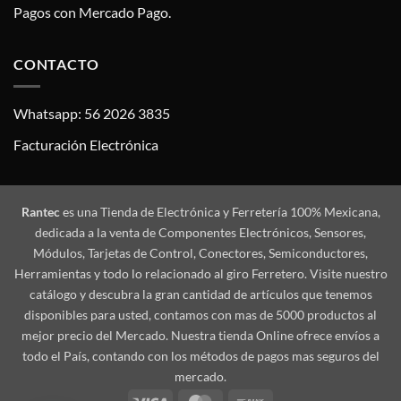
Pagos con Mercado Pago.
CONTACTO
Whatsapp: 56 2026 3835
Facturación Electrónica
Rantec
es una Tienda de Electrónica y Ferretería 100% Mexicana,
dedicada a la venta de Componentes Electrónicos, Sensores,
Módulos, Tarjetas de Control, Conectores, Semiconductores,
Herramientas y todo lo relacionado al giro Ferretero. Visite nuestro
catálogo y descubra la gran cantidad de artículos que tenemos
disponibles para usted, contamos con mas de 5000 productos al
mejor precio del Mercado. Nuestra tienda Online ofrece envíos a
todo el País, contando con los métodos de pagos mas seguros del
mercado.