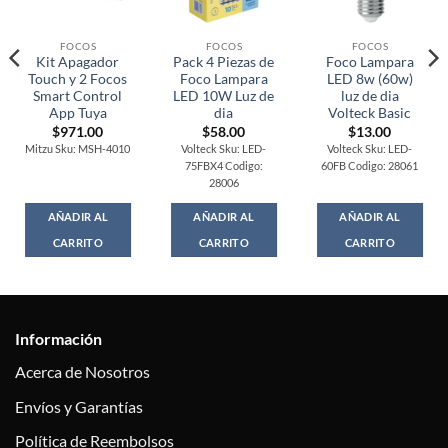
FOCOS
FOCOS
FOCOS
Kit Apagador
Pack 4 Piezas de
Foco Lampara
Touch y 2 Focos
Foco Lampara
LED 8w (60w)
Smart Control
LED 10W Luz de
luz de dia
App Tuya
dia
Volteck Basic
$
971.00
$
58.00
$
13.00
Mitzu Sku: MSH-4010
Volteck Sku: LED-
Volteck Sku: LED-
75FBX4 Codigo:
60FB Codigo: 28061
28006
AÑADIR AL
AÑADIR AL
AÑADIR AL
CARRITO
CARRITO
CARRITO
Información
Acerca de Nosotros
Envíos y Garantías
Política de Reembolsos