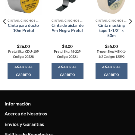
CINTAS, CINCHOS Y MALLAS
CINTAS, CINCHOS Y MALLAS
CINTAS, CINCHOS Y MALLAS
Cinta para ducto
Cinta de aislar de
Cinta masking
10m Pretul
9m Negra Pretul
tape 1-1/2″ x
50m
$
26.00
$
8.00
$
55.00
Pretul Sku: CDU-10P
Pretul Sku: M-22P
Truper Sku: MSK-1-
Codigo: 20528
Codigo: 20521
1/2 Codigo: 12592
AÑADIR AL
AÑADIR AL
AÑADIR AL
CARRITO
CARRITO
CARRITO
Información
Acerca de Nosotros
Envíos y Garantías
Política de Reembolsos