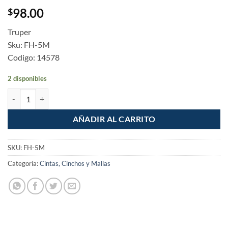
98.00
$
Truper
Sku: FH-5M
Codigo: 14578
2 disponibles
Flexometro contra impacto 5m cinta 19mm cantidad
AÑADIR AL CARRITO
SKU:
FH-5M
Categoría:
Cintas, Cinchos y Mallas