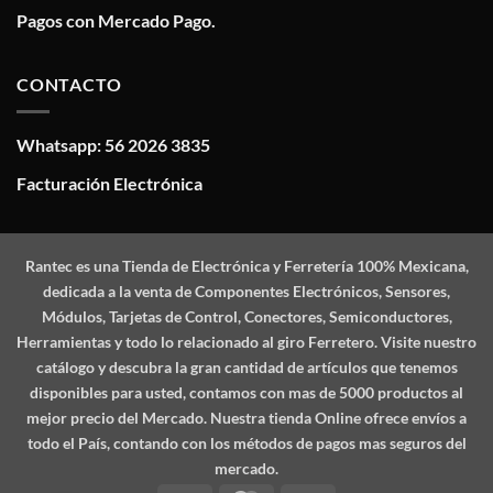
Pagos con Mercado Pago.
CONTACTO
Whatsapp: 56 2026 3835
Facturación Electrónica
Rantec
es una Tienda de Electrónica y Ferretería 100% Mexicana,
dedicada a la venta de Componentes Electrónicos, Sensores,
Módulos, Tarjetas de Control, Conectores, Semiconductores,
Herramientas y todo lo relacionado al giro Ferretero. Visite nuestro
catálogo y descubra la gran cantidad de artículos que tenemos
disponibles para usted, contamos con mas de 5000 productos al
mejor precio del Mercado. Nuestra tienda Online ofrece envíos a
todo el País, contando con los métodos de pagos mas seguros del
mercado.