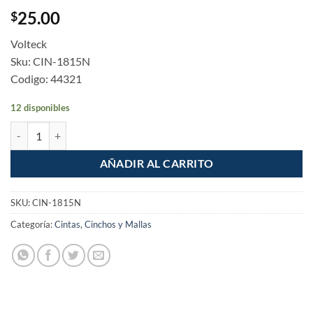
25.00
$
Volteck
Sku: CIN-1815N
Codigo: 44321
12 disponibles
Cincho plastico 15cmx2.5mm negro bolsa con 100pzas cantidad
AÑADIR AL CARRITO
SKU:
CIN-1815N
Categoría:
Cintas, Cinchos y Mallas