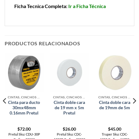
Ficha Tecnica Completa:
Ir a Ficha Técnica
PRODUCTOS RELACIONADOS
CINTAS, CINCHOS Y MALLAS
CINTAS, CINCHOS Y MALLAS
CINTAS, CINCHOS Y MALLAS
Cinta para ducto
Cinta doble cara
Cinta doble cara
30mx48mm
de 19 mm x 5m
de 19mm de 5m
0.16mm Pretul
Pretul
$
72.00
$
26.00
$
45.00
Pretul Sku: CDU-30P
Pretul Sku: CDC-
Truper Sku: CDC-