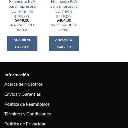
Filamento PLA
Filamento PLA
para impresora
para impresora
3D, amarillo
3D, negro
$
499.00
$
449.00
Original
Current
Original
Current
$
449.00
$
404.00
price
price
price
price
Steren Sku: FIL3D-
Steren Sku: FIL3D-
was:
is:
was:
is:
020AM
020NE
$499.00.
$449.00.
$449.00.
$404.00.
AÑADIR AL
AÑADIR AL
CARRITO
CARRITO
Información
Acerca de Nosotros
Envíos y Garantías
Política de Reembolsos
Términos y Condiciones
Política de Privacidad