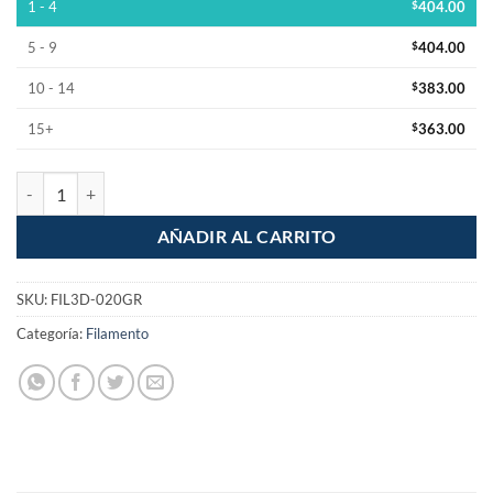
1 - 4
$
404.00
5 - 9
$
404.00
10 - 14
$
383.00
15+
$
363.00
Filamento PLA para impresora 3D, gris cantidad
AÑADIR AL CARRITO
SKU:
FIL3D-020GR
Categoría:
Filamento