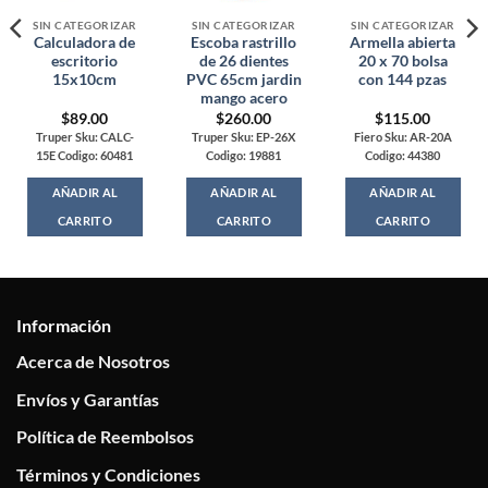
SIN CATEGORIZAR
SIN CATEGORIZAR
SIN CATEGORIZAR
Calculadora de
Escoba rastrillo
Armella abierta
escritorio
de 26 dientes
20 x 70 bolsa
15x10cm
PVC 65cm jardin
con 144 pzas
mango acero
$
89.00
$
260.00
$
115.00
Truper Sku: CALC-
Truper Sku: EP-26X
Fiero Sku: AR-20A
15E Codigo: 60481
Codigo: 19881
Codigo: 44380
AÑADIR AL
AÑADIR AL
AÑADIR AL
CARRITO
CARRITO
CARRITO
Información
Acerca de Nosotros
Envíos y Garantías
Política de Reembolsos
Términos y Condiciones