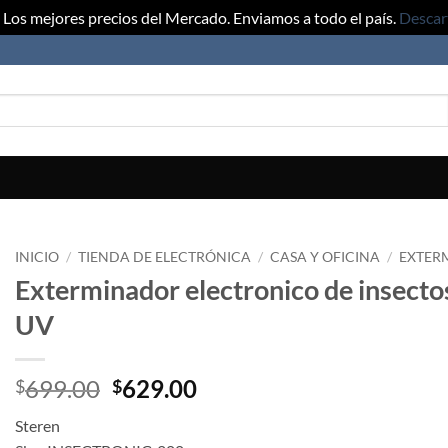
Los mejores precios del Mercado. Enviamos a todo el país.
Descar
INICIO
/
TIENDA DE ELECTRÓNICA
/
CASA Y OFICINA
/
EXTER
Exterminador electronico de insecto
UV
Original
Current
699.00
629.00
$
$
price
price
Steren
was:
is: