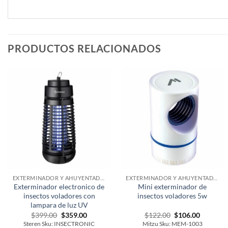
PRODUCTOS RELACIONADOS
EXTERMINADOR Y AHUYENTADORES INSECTOS
EXTERMINADOR Y AHUYENTADORES INSECTOS
Exterminador electronico de
Mini exterminador de
insectos voladores con
insectos voladores 5w
lampara de luz UV
Original
Current
Original
Current
$
399.00
$
359.00
$
122.00
$
106.00
price
price
price
price
Steren Sku: INSECTRONIC
Mitzu Sku: MEM-1003