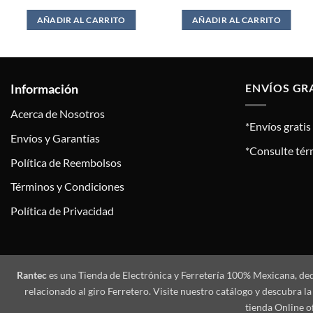
was:
is:
was:
is:
$399.00.
$359.00.
$122.00.
$106.00.
AÑADIR AL CARRITO
AÑADIR AL CARRITO
Información
ENVÍOS GR
Acerca de Nosotros
*Envíos grati
Envíos y Garantías
*Consulte tér
Política de Reembolsos
Términos y Condiciones
Política de Privacidad
Rantec
es una Tienda de Electrónica y Ferretería 100% Mexicana, de
relacionado al giro Ferretero. Visite nuestro catálogo y descubra
tienda Online o