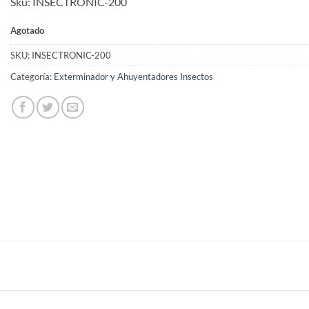
Sku: INSECTRONIC-200
$699.00.
$629.00.
Agotado
SKU:
INSECTRONIC-200
Categoría:
Exterminador y Ahuyentadores Insectos