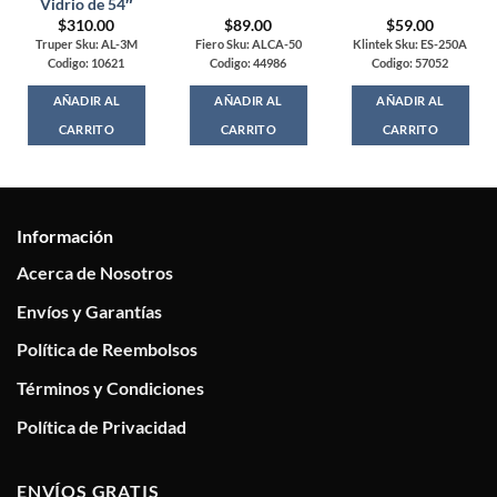
Vidrio de 54″
$
310.00
$
89.00
$
59.00
Truper Sku: AL-3M
Fiero Sku: ALCA-50
Klintek Sku: ES-250A
Codigo: 10621
Codigo: 44986
Codigo: 57052
AÑADIR AL
AÑADIR AL
AÑADIR AL
CARRITO
CARRITO
CARRITO
Información
Acerca de Nosotros
Envíos y Garantías
Política de Reembolsos
Términos y Condiciones
Política de Privacidad
ENVÍOS GRATIS