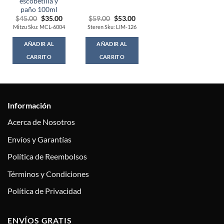
escobetilla y
paño 100ml
Original
Current
Original
Current
$
45.00
$
35.00
$
59.00
$
53.00
price
price
price
price
Mitzu Sku: MCL-6004
Steren Sku: LIM-126
was:
is:
was:
is:
$45.00.
$35.00.
$59.00.
$53.00.
AÑADIR AL
AÑADIR AL
CARRITO
CARRITO
Información
Acerca de Nosotros
Envíos y Garantías
Política de Reembolsos
Términos y Condiciones
Política de Privacidad
ENVÍOS GRATIS