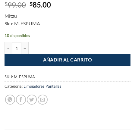
Original
Current
99.00
85.00
$
$
price
price
Mitzu
was:
is:
Sku: M-ESPUMA
$99.00.
$85.00.
10 disponibles
Espuma Limpiadora Para Electronicos cantidad
AÑADIR AL CARRITO
SKU:
M-ESPUMA
Categoría:
Limpiadores Pantallas