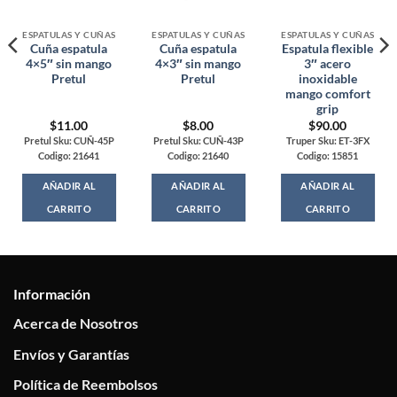
ESPATULAS Y CUÑAS
ESPATULAS Y CUÑAS
ESPATULAS Y CUÑAS
Cuña espatula
Cuña espatula
Espatula flexible
4×5″ sin mango
4×3″ sin mango
3″ acero
Pretul
Pretul
inoxidable
mango comfort
grip
$
11.00
$
8.00
$
90.00
Pretul Sku: CUÑ-45P
Pretul Sku: CUÑ-43P
Truper Sku: ET-3FX
Codigo: 21641
Codigo: 21640
Codigo: 15851
AÑADIR AL
AÑADIR AL
AÑADIR AL
CARRITO
CARRITO
CARRITO
Información
Acerca de Nosotros
Envíos y Garantías
Política de Reembolsos