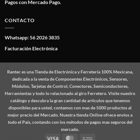
Pagos con Mercado Pago.
CONTACTO
Whatsapp: 56 2026 3835
Facturación Electrónica
Rantec
es una Tienda de Electrónica y Ferretería 100% Mexicana,
dedicada a la venta de Componentes Electrónicos, Sensores,
Módulos, Tarjetas de Control, Conectores, Semiconductores,
Herramientas y todo lo relacionado al giro Ferretero. Visite nuestro
catálogo y descubra la gran cantidad de artículos que tenemos
disponibles para usted, contamos con mas de 5000 productos al
mejor precio del Mercado. Nuestra tienda Online ofrece envíos a
todo el País, contando con los métodos de pagos mas seguros del
mercado.
Visa
MasterCard
Bank