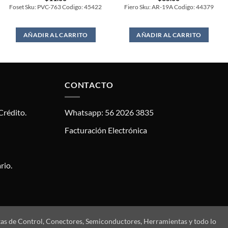
Foset Sku: PVC-763 Codigo: 45422
Fiero Sku: AR-19A Codigo: 44379
AÑADIR AL CARRITO
AÑADIR AL CARRITO
CONTACTO
Crédito.
Whatsapp: 56 2026 3835
Facturación Electrónica
rio.
tas de Control, Conectores, Semiconductores, Herramientas y todo lo