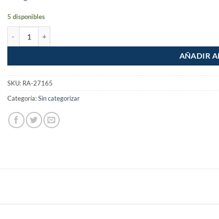
5 disponibles
Espatula 5" flexible cantidad
AÑADIR A
SKU:
RA-27165
Categoría:
Sin categorizar