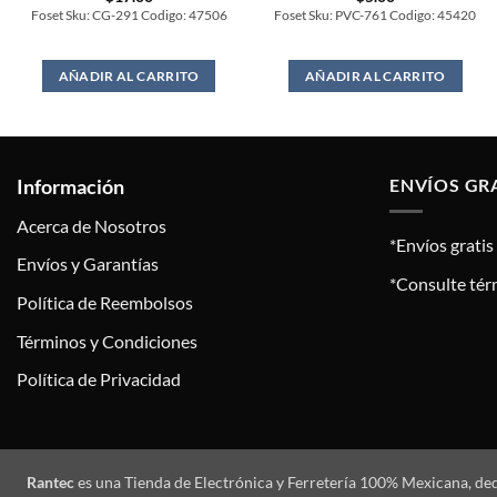
Foset Sku: CG-291 Codigo: 47506
Foset Sku: PVC-761 Codigo: 45420
AÑADIR AL CARRITO
AÑADIR AL CARRITO
Información
ENVÍOS GR
Acerca de Nosotros
*Envíos grati
Envíos y Garantías
*Consulte tér
Política de Reembolsos
Términos y Condiciones
Política de Privacidad
Rantec
es una Tienda de Electrónica y Ferretería 100% Mexicana, de