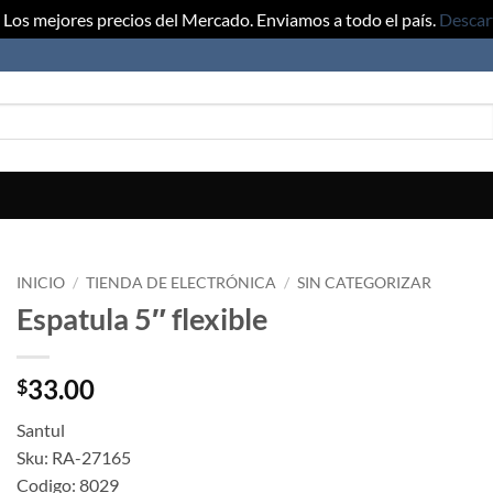
Los mejores precios del Mercado. Enviamos a todo el país.
Descar
INICIO
/
TIENDA DE ELECTRÓNICA
/
SIN CATEGORIZAR
Espatula 5″ flexible
33.00
$
Santul
Sku: RA-27165
Codigo: 8029