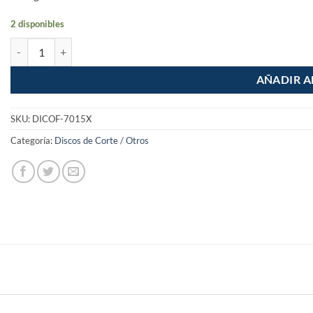
2 disponibles
Disco corte fino metal 1.5mm Linea Sable 7" Truper Expert cantidad
AÑADIR A
SKU:
DICOF-7015X
Categoría:
Discos de Corte / Otros