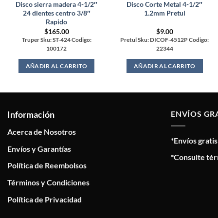
Disco sierra madera 4-1/2″
Disco Corte Metal 4-1/2″
24 dientes centro 3/8″
1.2mm Pretul
Rapido
$
165.00
$
9.00
Truper Sku: ST-424 Codigo:
Pretul Sku: DICOF-4512P Codigo:
100172
22344
AÑADIR AL CARRITO
AÑADIR AL CARRITO
Información
ENVÍOS GR
Acerca de Nosotros
*Envíos grati
Envíos y Garantías
*Consulte tér
Política de Reembolsos
Términos y Condiciones
Política de Privacidad