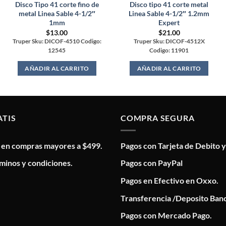
Disco Tipo 41 corte fino de
Disco tipo 41 corte metal
metal Linea Sable 4-1/2″
Linea Sable 4-1/2″ 1.2mm
1mm
Expert
$
13.00
$
21.00
Truper Sku: DICOF-4510 Codigo:
Truper Sku: DICOF-4512X
12545
Codigo: 11901
AÑADIR AL CARRITO
AÑADIR AL CARRITO
ATIS
COMPRA SEGURA
s en compras mayores a $499.
Pagos con Tarjeta de Debito y
minos y condiciones.
Pagos con PayPal
Pagos en Efectivo en Oxxo.
Transferencia /Deposito Banc
Pagos con Mercado Pago.