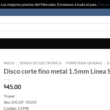
Los mejores precios del Mercado. Enviamos a todo el país.
Descar
INICIO
/
TIENDA DE ELECTRÓNICA
/
FERRETERIA GENERAL
/
D
Disco corte fino metal 1.5mm Linea 
45.00
$
Truper
Sku: DICOF-7015X
Codigo: 11998