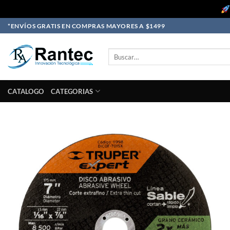
Skip
*ENVÍOS GRATIS EN COMPRAS MAYORES A $1499
to
content
Buscar
por:
CATALOGO
CATEGORIAS