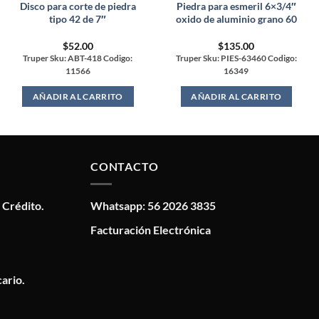
Disco para corte de piedra
Piedra para esmeril 6×3/4″
tipo 42 de 7″
oxido de aluminio grano 60
$
52.00
$
135.00
Truper Sku: ABT-418 Codigo:
Truper Sku: PIES-63460 Codigo:
11566
16349
AÑADIR AL CARRITO
AÑADIR AL CARRITO
CONTACTO
 Crédito.
Whatsapp: 56 2026 3835
Facturación Electrónica
ario.