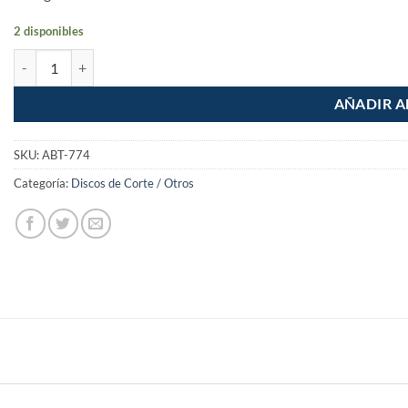
2 disponibles
Disco para desbaste de metal diametro 4-1/2" cantidad
AÑADIR A
SKU:
ABT-774
Categoría:
Discos de Corte / Otros