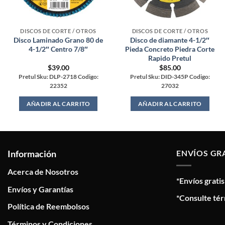
DISCOS DE CORTE / OTROS
DISCOS DE CORTE / OTROS
Disco Laminado Grano 80 de
Disco de diamante 4-1/2″
4-1/2″ Centro 7/8″
Pieda Concreto Piedra Corte
Rapido Pretul
$
39.00
$
85.00
Pretul Sku: DLP-2718 Codigo:
Pretul Sku: DID-345P Codigo:
22352
27032
AÑADIR AL CARRITO
AÑADIR AL CARRITO
Información
ENVÍOS GR
Acerca de Nosotros
*Envíos grati
Envíos y Garantías
*Consulte tér
Política de Reembolsos
Términos y Condiciones