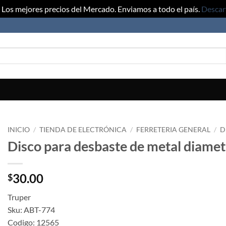
Los mejores precios del Mercado. Enviamos a todo el país.
Descar
INICIO
/
TIENDA DE ELECTRÓNICA
/
FERRETERIA GENERAL
/
D
Disco para desbaste de metal diamet
30.00
$
Truper
Sku: ABT-774
Codigo: 12565