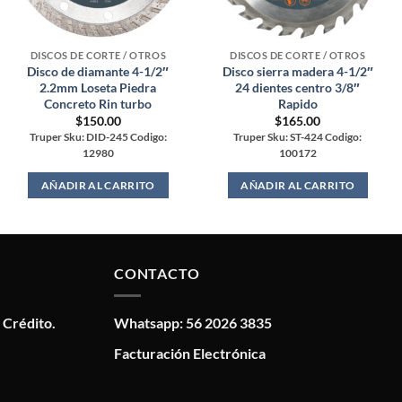
DISCOS DE CORTE / OTROS
DISCOS DE CORTE / OTROS
Disco de diamante 4-1/2″
Disco sierra madera 4-1/2″
2.2mm Loseta Piedra
24 dientes centro 3/8″
Concreto Rin turbo
Rapido
$
150.00
$
165.00
Truper Sku: DID-245 Codigo:
Truper Sku: ST-424 Codigo:
12980
100172
AÑADIR AL CARRITO
AÑADIR AL CARRITO
CONTACTO
 Crédito.
Whatsapp: 56 2026 3835
Facturación Electrónica