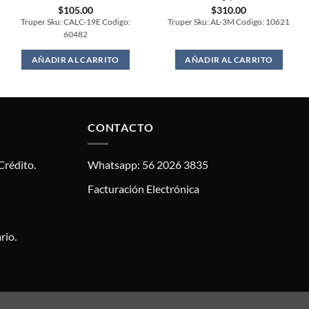
$
105.00
$
310.00
Truper Sku: CALC-19E Codigo:
Truper Sku: AL-3M Codigo: 10621
60482
AÑADIR AL CARRITO
AÑADIR AL CARRITO
CONTACTO
Crédito.
Whatsapp: 56 2026 3835
Facturación Electrónica
rio.