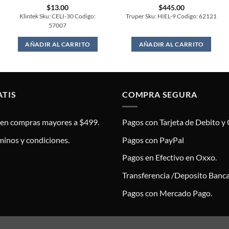
$
13.00
$
445.00
Klintek Sku: CELI-30 Codigo:
Truper Sku: HIEL-9 Codigo: 62121
57007
AÑADIR AL CARRITO
AÑADIR AL CARRITO
ATIS
COMPRA SEGURA
s en compras mayores a $499.
Pagos con Tarjeta de Debito y 
minos y condiciones.
Pagos con PayPal
Pagos en Efectivo en Oxxo.
Transferencia /Deposito Banca
Pagos con Mercado Pago.