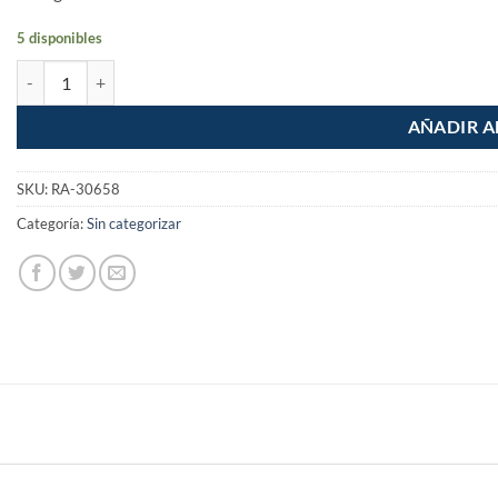
5 disponibles
Disco laminado Grano 80 de 4-1/2" Centro 7/8" cantidad
AÑADIR A
SKU:
RA-30658
Categoría:
Sin categorizar