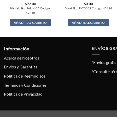
$
72.00
$
3.00
Klintek Sku: JALI-40A Codigo:
Foset Sku: PVC-362 Codigo: 45424
57018
AÑADIR AL CARRITO
AÑADIR AL CARRITO
Información
ENVÍOS GR
Acerca de Nosotros
*Envíos grati
Envíos y Garantías
*Consulte tér
Política de Reembolsos
Términos y Condiciones
Política de Privacidad