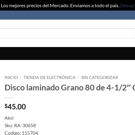
Los mejores precios del Mercado. Enviamos a todo el país.
Descar
INICIO
/
TIENDA DE ELECTRÓNICA
/
SIN CATEGORIZAR
Disco laminado Grano 80 de 4-1/2″ 
45.00
$
Aksi
Sku: RA-30658
Codigo: 115704