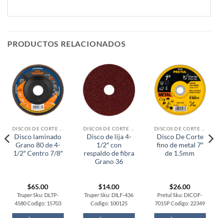
PRODUCTOS RELACIONADOS
DISCOS DE CORTE / OTROS
DISCOS DE CORTE / OTROS
DISCOS DE CORTE / OTROS
Disco laminado
Disco de lija 4-
Disco De Corte
Grano 80 de 4-
1/2″ con
fino de metal 7″
1/2″ Centro 7/8″
respaldo de fibra
de 1.5mm
Grano 36
$
65.00
$
14.00
$
26.00
Truper Sku: DLTP-
Truper Sku: DILF-436
Pretul Sku: DICOF-
4580 Codigo: 15703
Codigo: 100125
7015P Codigo: 22349