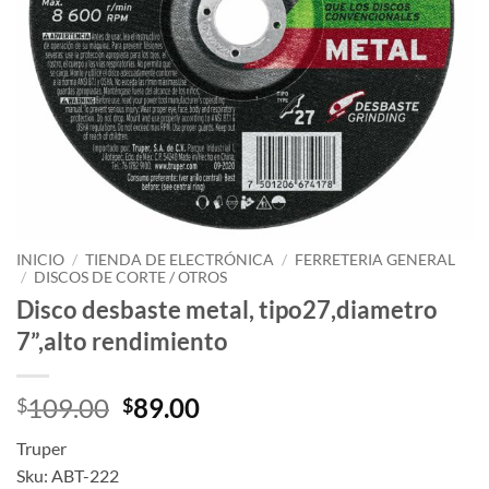
INICIO
/
TIENDA DE ELECTRÓNICA
/
FERRETERIA GENERAL
/
DISCOS DE CORTE / OTROS
Disco desbaste metal, tipo27,diametro
7”,alto rendimiento
Original
Current
109.00
89.00
$
$
price
price
Truper
was:
is:
Sku: ABT-222
$109.00.
$89.00.