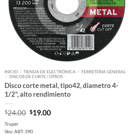
INICIO
/
TIENDA DE ELECTRÓNICA
/
FERRETERIA GENERAL
/
DISCOS DE CORTE / OTROS
Disco corte metal, tipo42, diametro 4-
1/2”, alto rendimiento
Original
Current
24.00
19.00
$
$
price
price
Truper
was:
is:
Sku: ABT-390
$24.00.
$19.00.