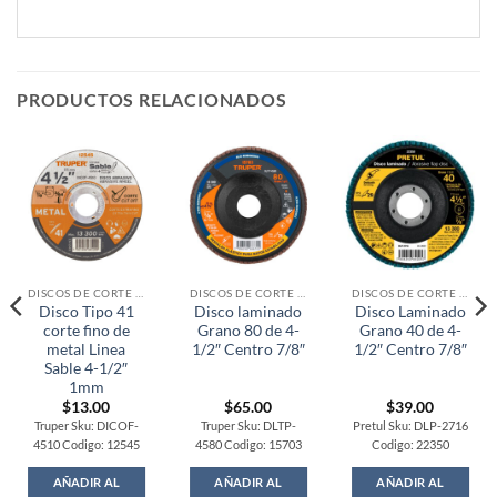
PRODUCTOS RELACIONADOS
DISCOS DE CORTE / OTROS
DISCOS DE CORTE / OTROS
DISCOS DE CORTE / OTROS
Disco Tipo 41
Disco laminado
Disco Laminado
corte fino de
Grano 80 de 4-
Grano 40 de 4-
metal Linea
1/2″ Centro 7/8″
1/2″ Centro 7/8″
Sable 4-1/2″
1mm
$
13.00
$
65.00
$
39.00
Truper Sku: DICOF-
Truper Sku: DLTP-
Pretul Sku: DLP-2716
4510 Codigo: 12545
4580 Codigo: 15703
Codigo: 22350
AÑADIR AL
AÑADIR AL
AÑADIR AL